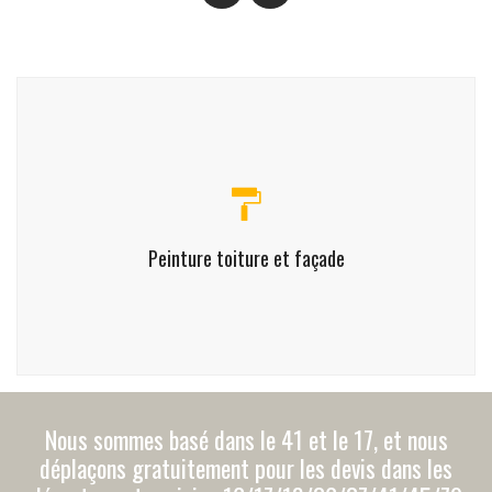
A quelle periode souhaitez-vous
commencer le chantier
Nom *
Peinture toiture et façade
Téléphone *
E-mail *
Nous sommes basé dans le 41 et le 17, et nous
déplaçons gratuitement pour les devis dans les